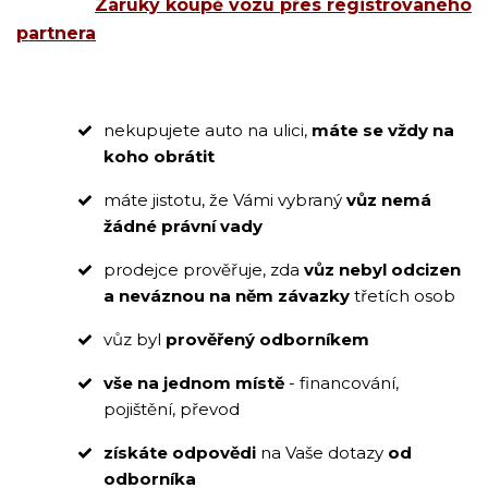
Záruky koupě vozu přes registrovaného
partnera
nekupujete auto na ulici,
máte se vždy na
koho obrátit
máte jistotu, že Vámi vybraný
vůz
nemá
žádné právní vady
prodejce prověřuje, zda
vůz nebyl odcizen
a neváznou na něm závazky
třetích osob
vůz byl
prověřený odborníkem
vše na jednom místě
- financování,
pojištění, převod
získáte odpovědi
na Vaše dotazy
od
odborníka