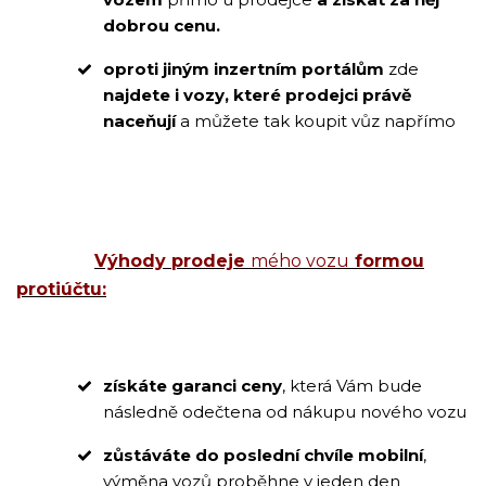
dobrou cenu.
oproti jiným inzertním portálům
zde
najdete i vozy, které prodejci právě
naceňují
a můžete tak koupit vůz napřímo
Výhody prodeje
mého vozu
formou
protiúčtu:
získáte garanci ceny
, která Vám bude
následně odečtena od nákupu nového vozu
zůstáváte do poslední chvíle mobilní
,
výměna vozů proběhne v jeden den