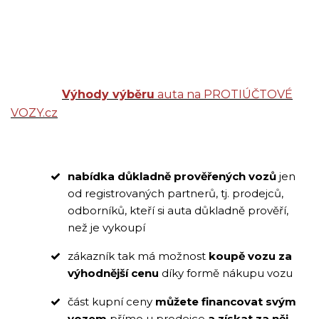
Výhody výběru
auta na PROTIÚČTOVÉ
VOZY.cz
nabídka důkladně prověřených vozů
jen
od registrovaných partnerů, tj. prodejců,
odborníků, kteří si auta důkladně prověří,
než je vykoupí
zákazník tak má možnost
koupě vozu za
výhodnější cenu
díky formě nákupu vozu
část kupní ceny
můžete financovat svým
vozem
přímo u prodejce
a získat za něj