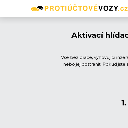
Aktivací hlída
Vše bez práce, vyhovující inze
nebo jej odstranit. Pokud jst
1