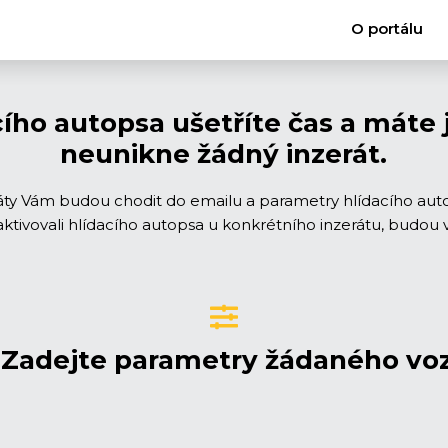
O portálu
cího autopsa ušetříte čas a máte 
neunikne žádný inzerát.
ráty Vám budou chodit do emailu a parametry hlídacího auto
e aktivovali hlídacího autopsa u konkrétního inzerátu, bud
. Zadejte parametry žádaného vo